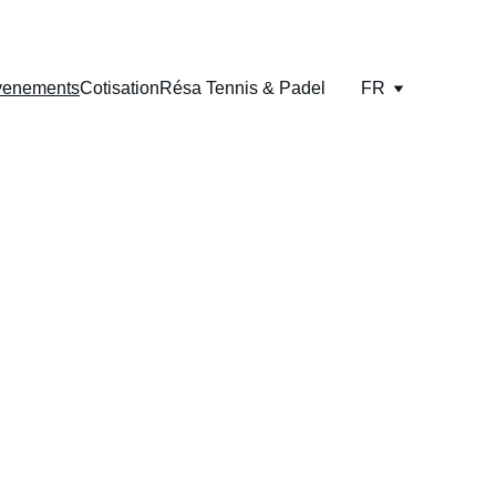
venements
Cotisation
Résa Tennis & Padel
FR